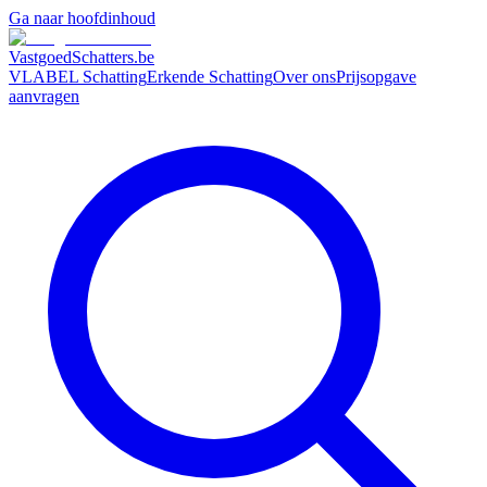
Ga naar hoofdinhoud
VastgoedSchatters
.be
VLABEL Schatting
Erkende Schatting
Over ons
Prijsopgave
aanvragen