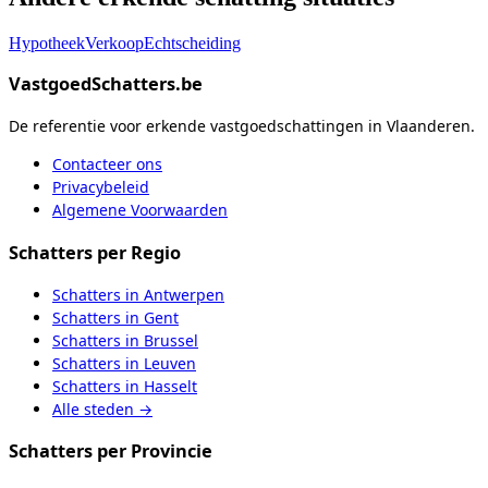
Hypotheek
Verkoop
Echtscheiding
VastgoedSchatters.be
De referentie voor erkende vastgoedschattingen in Vlaanderen.
Contacteer ons
Privacybeleid
Algemene Voorwaarden
Schatters
per Regio
Schatters
in
Antwerpen
Schatters
in
Gent
Schatters
in
Brussel
Schatters
in
Leuven
Schatters
in
Hasselt
Alle steden
→
Schatters
per Provincie