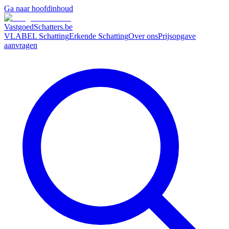
Ga naar hoofdinhoud
VastgoedSchatters
.be
VLABEL Schatting
Erkende Schatting
Over ons
Prijsopgave
aanvragen