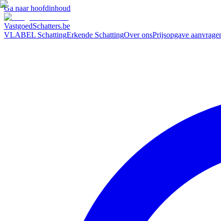
Ga naar hoofdinhoud
VastgoedSchatters
.be
VLABEL Schatting
Erkende Schatting
Over ons
Prijsopgave aanvrage