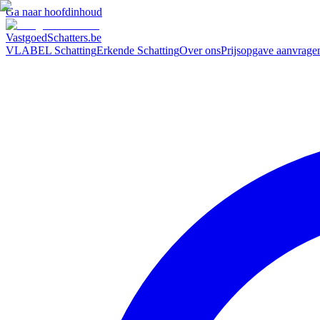
Ga naar hoofdinhoud
VastgoedSchatters
.be
VLABEL Schatting
Erkende Schatting
Over ons
Prijsopgave aanvrage