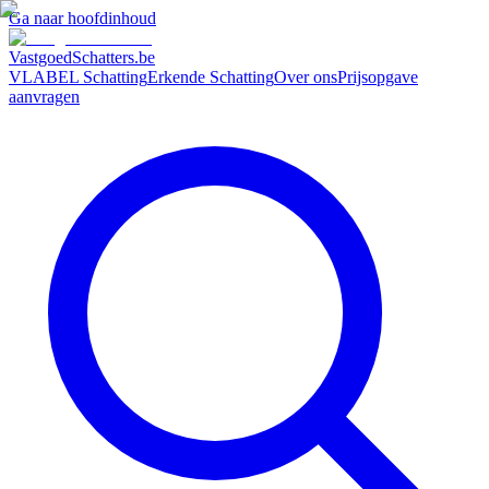
Ga naar hoofdinhoud
VastgoedSchatters
.be
VLABEL Schatting
Erkende Schatting
Over ons
Prijsopgave
aanvragen