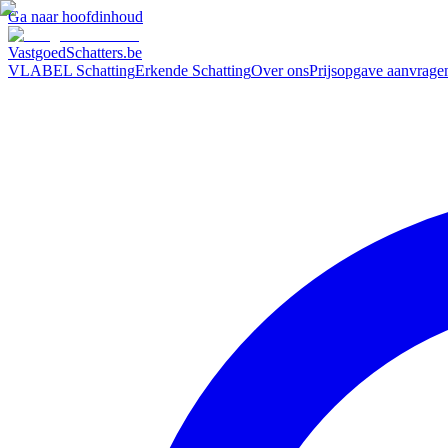
Ga naar hoofdinhoud
VastgoedSchatters
.be
VLABEL Schatting
Erkende Schatting
Over ons
Prijsopgave aanvrage