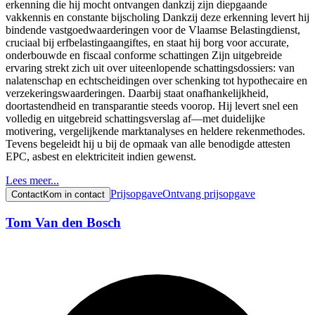
erkenning die hij mocht ontvangen dankzij zijn diepgaande
vakkennis en constante bijscholing Dankzij deze erkenning levert hij
bindende vastgoedwaarderingen voor de Vlaamse Belastingdienst,
cruciaal bij erfbelastingaangiftes, en staat hij borg voor accurate,
onderbouwde en fiscaal conforme schattingen Zijn uitgebreide
ervaring strekt zich uit over uiteenlopende schattingsdossiers: van
nalatenschap en echtscheidingen over schenking tot hypothecaire en
verzekeringswaarderingen. Daarbij staat onafhankelijkheid,
doortastendheid en transparantie steeds voorop. Hij levert snel een
volledig en uitgebreid schattingsverslag af—met duidelijke
motivering, vergelijkende marktanalyses en heldere rekenmethodes.
Tevens begeleidt hij u bij de opmaak van alle benodigde attesten
EPC, asbest en elektriciteit indien gewenst.
Lees meer...
Prijsopgave
Ontvang prijsopgave
Contact
Kom in contact
Tom Van den Bosch