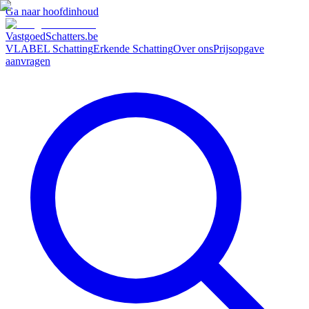
Ga naar hoofdinhoud
VastgoedSchatters
.be
VLABEL Schatting
Erkende Schatting
Over ons
Prijsopgave
aanvragen