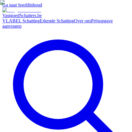
Ga naar hoofdinhoud
VastgoedSchatters
.be
VLABEL Schatting
Erkende Schatting
Over ons
Prijsopgave
aanvragen