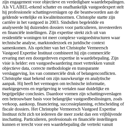
zijn engagement voor objectieve en verdedigbare waardebepalingen.
Als VLABEL-erkend schatter en onafhankelijk vastgoedexpert stelt
hij professionele schattingsverslagen op die beantwoorden aan de
geldende wettelijke en kwaliteitsnormen. Christophe startte zijn
carrière in het vastgoed in 2003. Sindsdien begeleidde en
analyseerde hij duizenden dossiers voor particulieren, investeerders
en financiële instellingen. Zijn expertise strekt zich uit van
residentiële woningen tot meer complexe vastgoedstructuren waar
technische analyse, marktonderzoek en juridische context
samenkomen. Als oprichter van het Christophe Vermeersch
Vastgoed Expertise Instituut combineert hij zijn commerciële
ervaring met een doorgedreven expertise in waardebepaling. Zijn
visie is helder: een vastgoedwaardering moet vertrekken vanuit
objectieve data, correcte methodologie en transparante
verslaggeving, los van commerciële druk of belangenconflicten.
Christophe staat bekend om zijn nauwkeurige en analytische
aanpak. Hij heeft het vermogen om technische informatie,
marktgegevens en regelgeving te vertalen naar duidelijke en
begrijpelijke conclusies. Daardoor vormen zijn schattingsverslagen
een betrouwbare basis voor belangrijke vastgoedbeslissingen, zoals
verkoop, aankoop, financiering, successieplanning, echtscheiding of
fiscale dossiers. Het Christophe Vermeersch Vastgoed Expertise
Instituut richt zich tot iedereen die meer zoekt dan een vrijblijvende
inschatting. Particulieren, professionals en financiële instellingen
kunnen er terecht voor een waardebepaling die vertrekt vanuit