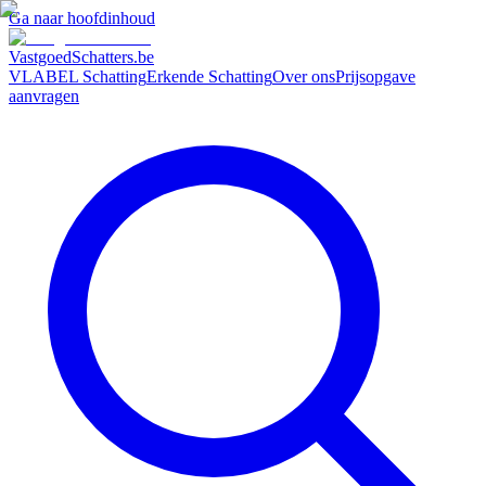
Ga naar hoofdinhoud
VastgoedSchatters
.be
VLABEL Schatting
Erkende Schatting
Over ons
Prijsopgave
aanvragen