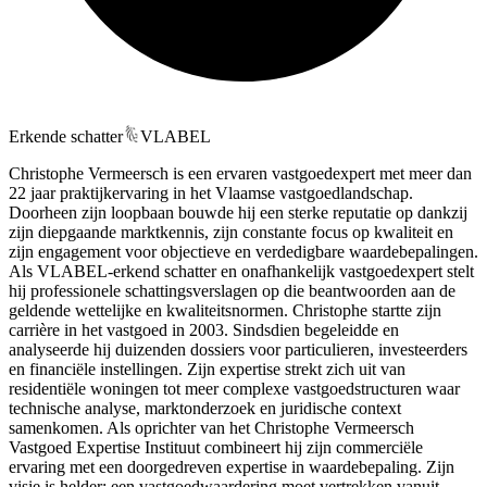
Erkende schatter
VLABEL
Christophe Vermeersch is een ervaren vastgoedexpert met meer dan
22 jaar praktijkervaring in het Vlaamse vastgoedlandschap.
Doorheen zijn loopbaan bouwde hij een sterke reputatie op dankzij
zijn diepgaande marktkennis, zijn constante focus op kwaliteit en
zijn engagement voor objectieve en verdedigbare waardebepalingen.
Als VLABEL-erkend schatter en onafhankelijk vastgoedexpert stelt
hij professionele schattingsverslagen op die beantwoorden aan de
geldende wettelijke en kwaliteitsnormen. Christophe startte zijn
carrière in het vastgoed in 2003. Sindsdien begeleidde en
analyseerde hij duizenden dossiers voor particulieren, investeerders
en financiële instellingen. Zijn expertise strekt zich uit van
residentiële woningen tot meer complexe vastgoedstructuren waar
technische analyse, marktonderzoek en juridische context
samenkomen. Als oprichter van het Christophe Vermeersch
Vastgoed Expertise Instituut combineert hij zijn commerciële
ervaring met een doorgedreven expertise in waardebepaling. Zijn
visie is helder: een vastgoedwaardering moet vertrekken vanuit