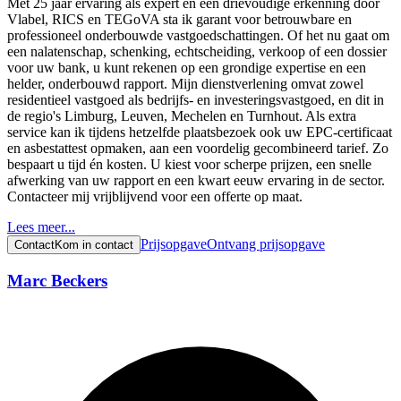
Met 25 jaar ervaring als expert en een drievoudige erkenning door
Vlabel, RICS en TEGoVA sta ik garant voor betrouwbare en
professioneel onderbouwde vastgoedschattingen. Of het nu gaat om
een nalatenschap, schenking, echtscheiding, verkoop of een dossier
voor uw bank, u kunt rekenen op een grondige expertise en een
helder, onderbouwd rapport. Mijn dienstverlening omvat zowel
residentieel vastgoed als bedrijfs- en investeringsvastgoed, en dit in
de regio's Limburg, Leuven, Mechelen en Turnhout. Als extra
service kan ik tijdens hetzelfde plaatsbezoek ook uw EPC-certificaat
en asbestattest opmaken, aan een voordelig gecombineerd tarief. Zo
bespaart u tijd én kosten. U kiest voor scherpe prijzen, een snelle
afwerking van uw rapport en een kwart eeuw ervaring in de sector.
Contacteer mij vrijblijvend voor een offerte op maat.
Lees meer...
Prijsopgave
Ontvang prijsopgave
Contact
Kom in contact
Marc Beckers