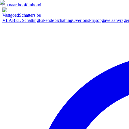
Ga naar hoofdinhoud
VastgoedSchatters
.be
VLABEL Schatting
Erkende Schatting
Over ons
Prijsopgave aanvrage