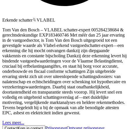
Erkende schatter
VLABEL
Tom Van den Bosch – VLABEL schatter-expert 005284238684 &
gerechtsdeskundige EXP183460746 Met méér dan 25 jaar ervaring
in de vastgoedsector, is Tom Van den Bosch uitgegroeid tot een
gevestigde waarde als Vlabel‑erkend vastgoedschatter-expert—een
erkenning die hij mocht ontvangen dankzij zijn diepgaande
vakkennis en constante bijscholing Dankzij deze erkenning levert hij
bindende vastgoedwaarderingen voor de Vlaamse Belastingdienst,
cruciaal bij erfbelastingaangiftes, en staat hij borg voor accurate,
onderbouwde en fiscaal conforme schattingen Zijn uitgebreide
ervaring strekt zich uit over uiteenlopende schattingsdossiers: van
nalatenschap en echtscheidingen over schenking tot hypothecaire en
verzekeringswaarderingen. Daarbij staat onafhankelijkheid,
doortastendheid en transparantie steeds voorop. Hij levert snel een
volledig en uitgebreid schattingsverslag af—met duidelijke
motivering, vergelijkende marktanalyses en heldere rekenmethodes.
Tevens begeleidt hij u bij de opmaak van alle benodigde attesten
EPC, asbest en elektriciteit indien gewenst.
Lees meer...
Prijsopgave
Ontvang prijsopgave
Contact
Kom in contact