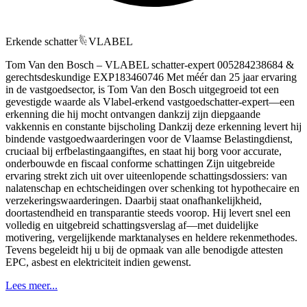
Erkende schatter
VLABEL
Tom Van den Bosch – VLABEL schatter-expert 005284238684 &
gerechtsdeskundige EXP183460746 Met méér dan 25 jaar ervaring
in de vastgoedsector, is Tom Van den Bosch uitgegroeid tot een
gevestigde waarde als Vlabel‑erkend vastgoedschatter-expert—een
erkenning die hij mocht ontvangen dankzij zijn diepgaande
vakkennis en constante bijscholing Dankzij deze erkenning levert hij
bindende vastgoedwaarderingen voor de Vlaamse Belastingdienst,
cruciaal bij erfbelastingaangiftes, en staat hij borg voor accurate,
onderbouwde en fiscaal conforme schattingen Zijn uitgebreide
ervaring strekt zich uit over uiteenlopende schattingsdossiers: van
nalatenschap en echtscheidingen over schenking tot hypothecaire en
verzekeringswaarderingen. Daarbij staat onafhankelijkheid,
doortastendheid en transparantie steeds voorop. Hij levert snel een
volledig en uitgebreid schattingsverslag af—met duidelijke
motivering, vergelijkende marktanalyses en heldere rekenmethodes.
Tevens begeleidt hij u bij de opmaak van alle benodigde attesten
EPC, asbest en elektriciteit indien gewenst.
Lees meer...