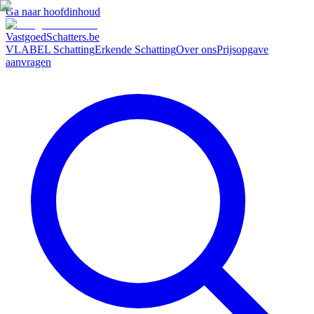
Ga naar hoofdinhoud
VastgoedSchatters
.be
VLABEL Schatting
Erkende Schatting
Over ons
Prijsopgave
aanvragen