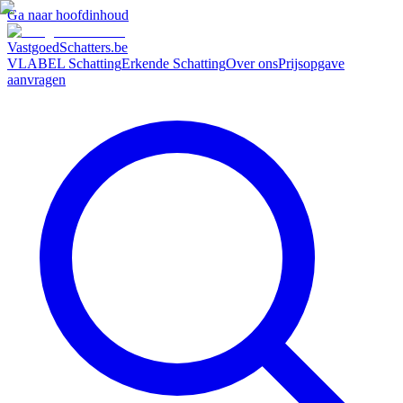
Ga naar hoofdinhoud
VastgoedSchatters
.be
VLABEL Schatting
Erkende Schatting
Over ons
Prijsopgave
aanvragen