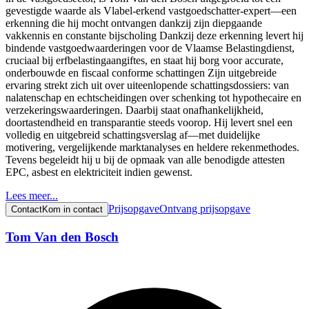
gevestigde waarde als Vlabel‑erkend vastgoedschatter-expert—een
erkenning die hij mocht ontvangen dankzij zijn diepgaande
vakkennis en constante bijscholing Dankzij deze erkenning levert hij
bindende vastgoedwaarderingen voor de Vlaamse Belastingdienst,
cruciaal bij erfbelastingaangiftes, en staat hij borg voor accurate,
onderbouwde en fiscaal conforme schattingen Zijn uitgebreide
ervaring strekt zich uit over uiteenlopende schattingsdossiers: van
nalatenschap en echtscheidingen over schenking tot hypothecaire en
verzekeringswaarderingen. Daarbij staat onafhankelijkheid,
doortastendheid en transparantie steeds voorop. Hij levert snel een
volledig en uitgebreid schattingsverslag af—met duidelijke
motivering, vergelijkende marktanalyses en heldere rekenmethodes.
Tevens begeleidt hij u bij de opmaak van alle benodigde attesten
EPC, asbest en elektriciteit indien gewenst.
Lees meer...
Prijsopgave
Ontvang prijsopgave
Contact
Kom in contact
Tom Van den Bosch