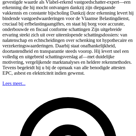
gevestigde waarde als Vlabel‑erkend vastgoedschatter-expert—een
erkenning die hij mocht ontvangen dankzij zijn diepgaande
vakkennis en constante bijscholing Dankzij deze erkenning levert hij
bindende vastgoedwaarderingen voor de Vlaamse Belastingdienst,
cruciaal bij erfbelastingaangiftes, en staat hij borg voor accurate,
onderbouwde en fiscaal conforme schattingen Zijn uitgebreide
ervaring strekt zich uit over uiteenlopende schattingsdossiers: van
nalatenschap en echtscheidingen over schenking tot hypothecaire en
verzekeringswaarderingen. Daarbij staat onafhankelijkheid,
doortastendheid en transparantie steeds voorop. Hij levert snel een
volledig en uitgebreid schattingsverslag af—met duidelijke
motivering, vergelijkende marktanalyses en heldere rekenmethodes.
Tevens begeleidt hij u bij de opmaak van alle benodigde attesten
EPC, asbest en elektriciteit indien gewenst.
Lees meer...