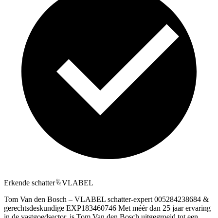
Erkende schatter
VLABEL
Tom Van den Bosch – VLABEL schatter-expert 005284238684 &
gerechtsdeskundige EXP183460746 Met méér dan 25 jaar ervaring
in de vastgoedsector, is Tom Van den Bosch uitgegroeid tot een