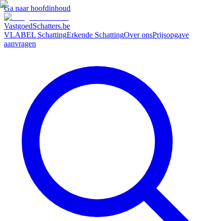
Ga naar hoofdinhoud
VastgoedSchatters
.be
VLABEL Schatting
Erkende Schatting
Over ons
Prijsopgave
aanvragen