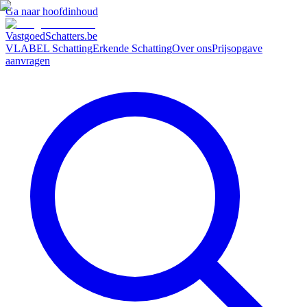
Ga naar hoofdinhoud
VastgoedSchatters
.be
VLABEL Schatting
Erkende Schatting
Over ons
Prijsopgave
aanvragen