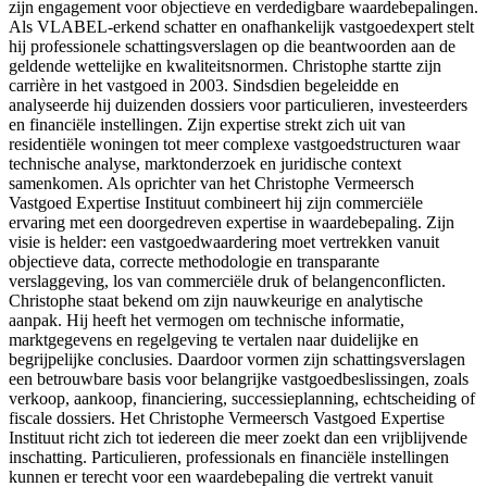
zijn engagement voor objectieve en verdedigbare waardebepalingen.
Als VLABEL-erkend schatter en onafhankelijk vastgoedexpert stelt
hij professionele schattingsverslagen op die beantwoorden aan de
geldende wettelijke en kwaliteitsnormen. Christophe startte zijn
carrière in het vastgoed in 2003. Sindsdien begeleidde en
analyseerde hij duizenden dossiers voor particulieren, investeerders
en financiële instellingen. Zijn expertise strekt zich uit van
residentiële woningen tot meer complexe vastgoedstructuren waar
technische analyse, marktonderzoek en juridische context
samenkomen. Als oprichter van het Christophe Vermeersch
Vastgoed Expertise Instituut combineert hij zijn commerciële
ervaring met een doorgedreven expertise in waardebepaling. Zijn
visie is helder: een vastgoedwaardering moet vertrekken vanuit
objectieve data, correcte methodologie en transparante
verslaggeving, los van commerciële druk of belangenconflicten.
Christophe staat bekend om zijn nauwkeurige en analytische
aanpak. Hij heeft het vermogen om technische informatie,
marktgegevens en regelgeving te vertalen naar duidelijke en
begrijpelijke conclusies. Daardoor vormen zijn schattingsverslagen
een betrouwbare basis voor belangrijke vastgoedbeslissingen, zoals
verkoop, aankoop, financiering, successieplanning, echtscheiding of
fiscale dossiers. Het Christophe Vermeersch Vastgoed Expertise
Instituut richt zich tot iedereen die meer zoekt dan een vrijblijvende
inschatting. Particulieren, professionals en financiële instellingen
kunnen er terecht voor een waardebepaling die vertrekt vanuit