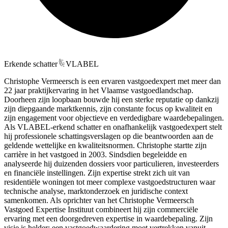
Erkende schatter
VLABEL
Christophe Vermeersch is een ervaren vastgoedexpert met meer dan
22 jaar praktijkervaring in het Vlaamse vastgoedlandschap.
Doorheen zijn loopbaan bouwde hij een sterke reputatie op dankzij
zijn diepgaande marktkennis, zijn constante focus op kwaliteit en
zijn engagement voor objectieve en verdedigbare waardebepalingen.
Als VLABEL-erkend schatter en onafhankelijk vastgoedexpert stelt
hij professionele schattingsverslagen op die beantwoorden aan de
geldende wettelijke en kwaliteitsnormen. Christophe startte zijn
carrière in het vastgoed in 2003. Sindsdien begeleidde en
analyseerde hij duizenden dossiers voor particulieren, investeerders
en financiële instellingen. Zijn expertise strekt zich uit van
residentiële woningen tot meer complexe vastgoedstructuren waar
technische analyse, marktonderzoek en juridische context
samenkomen. Als oprichter van het Christophe Vermeersch
Vastgoed Expertise Instituut combineert hij zijn commerciële
ervaring met een doorgedreven expertise in waardebepaling. Zijn
visie is helder: een vastgoedwaardering moet vertrekken vanuit