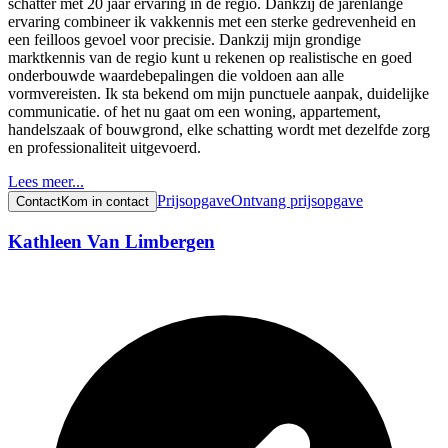
schatter met 20 jaar ervaring in de regio. Dankzij de jarenlange
ervaring combineer ik vakkennis met een sterke gedrevenheid en
een feilloos gevoel voor precisie. Dankzij mijn grondige
marktkennis van de regio kunt u rekenen op realistische en goed
onderbouwde waardebepalingen die voldoen aan alle
vormvereisten. Ik sta bekend om mijn punctuele aanpak, duidelijke
communicatie. of het nu gaat om een woning, appartement,
handelszaak of bouwgrond, elke schatting wordt met dezelfde zorg
en professionaliteit uitgevoerd.
Lees meer...
Prijsopgave
Ontvang prijsopgave
Contact
Kom in contact
Kathleen Van Limbergen