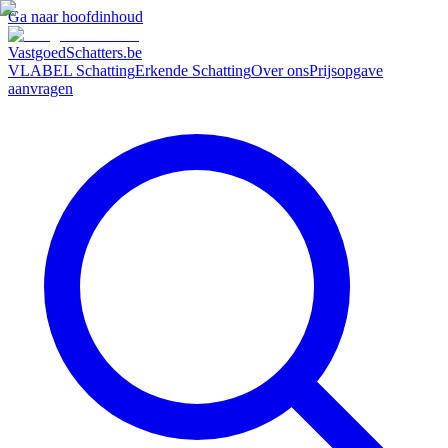
Ga naar hoofdinhoud
VastgoedSchatters
.be
VLABEL Schatting
Erkende Schatting
Over ons
Prijsopgave
aanvragen