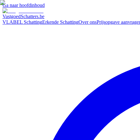
Ga naar hoofdinhoud
VastgoedSchatters
.be
VLABEL Schatting
Erkende Schatting
Over ons
Prijsopgave aanvrage