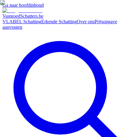
Ga naar hoofdinhoud
VastgoedSchatters
.be
VLABEL Schatting
Erkende Schatting
Over ons
Prijsopgave
aanvragen