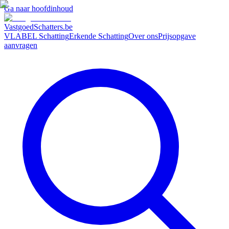
Ga naar hoofdinhoud
VastgoedSchatters
.be
VLABEL Schatting
Erkende Schatting
Over ons
Prijsopgave
aanvragen