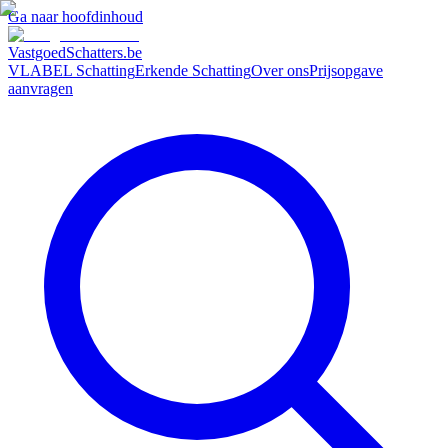
Ga naar hoofdinhoud
VastgoedSchatters
.be
VLABEL Schatting
Erkende Schatting
Over ons
Prijsopgave
aanvragen