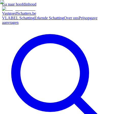
Ga naar hoofdinhoud
VastgoedSchatters
.be
VLABEL Schatting
Erkende Schatting
Over ons
Prijsopgave
aanvragen