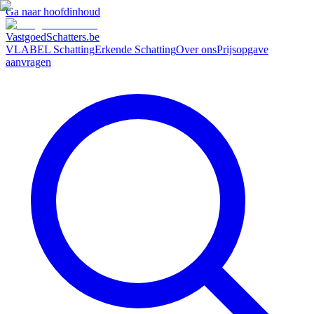
Ga naar hoofdinhoud
VastgoedSchatters
.be
VLABEL Schatting
Erkende Schatting
Over ons
Prijsopgave
aanvragen