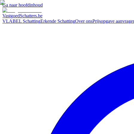
Ga naar hoofdinhoud
VastgoedSchatters
.be
VLABEL Schatting
Erkende Schatting
Over ons
Prijsopgave aanvrage