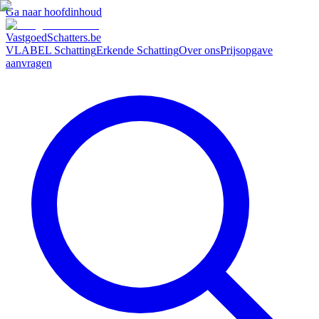
Ga naar hoofdinhoud
VastgoedSchatters
.be
VLABEL Schatting
Erkende Schatting
Over ons
Prijsopgave
aanvragen