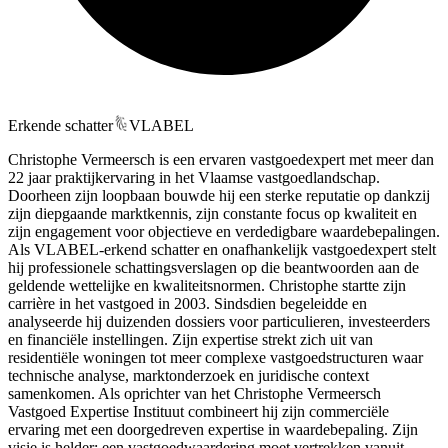
Erkende schatter
VLABEL
Christophe Vermeersch is een ervaren vastgoedexpert met meer dan
22 jaar praktijkervaring in het Vlaamse vastgoedlandschap.
Doorheen zijn loopbaan bouwde hij een sterke reputatie op dankzij
zijn diepgaande marktkennis, zijn constante focus op kwaliteit en
zijn engagement voor objectieve en verdedigbare waardebepalingen.
Als VLABEL-erkend schatter en onafhankelijk vastgoedexpert stelt
hij professionele schattingsverslagen op die beantwoorden aan de
geldende wettelijke en kwaliteitsnormen. Christophe startte zijn
carrière in het vastgoed in 2003. Sindsdien begeleidde en
analyseerde hij duizenden dossiers voor particulieren, investeerders
en financiële instellingen. Zijn expertise strekt zich uit van
residentiële woningen tot meer complexe vastgoedstructuren waar
technische analyse, marktonderzoek en juridische context
samenkomen. Als oprichter van het Christophe Vermeersch
Vastgoed Expertise Instituut combineert hij zijn commerciële
ervaring met een doorgedreven expertise in waardebepaling. Zijn
visie is helder: een vastgoedwaardering moet vertrekken vanuit