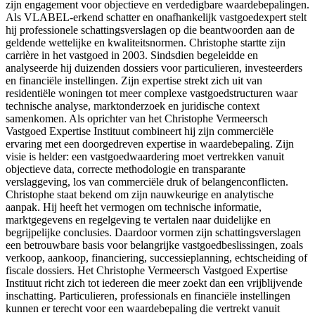
zijn engagement voor objectieve en verdedigbare waardebepalingen.
Als VLABEL-erkend schatter en onafhankelijk vastgoedexpert stelt
hij professionele schattingsverslagen op die beantwoorden aan de
geldende wettelijke en kwaliteitsnormen. Christophe startte zijn
carrière in het vastgoed in 2003. Sindsdien begeleidde en
analyseerde hij duizenden dossiers voor particulieren, investeerders
en financiële instellingen. Zijn expertise strekt zich uit van
residentiële woningen tot meer complexe vastgoedstructuren waar
technische analyse, marktonderzoek en juridische context
samenkomen. Als oprichter van het Christophe Vermeersch
Vastgoed Expertise Instituut combineert hij zijn commerciële
ervaring met een doorgedreven expertise in waardebepaling. Zijn
visie is helder: een vastgoedwaardering moet vertrekken vanuit
objectieve data, correcte methodologie en transparante
verslaggeving, los van commerciële druk of belangenconflicten.
Christophe staat bekend om zijn nauwkeurige en analytische
aanpak. Hij heeft het vermogen om technische informatie,
marktgegevens en regelgeving te vertalen naar duidelijke en
begrijpelijke conclusies. Daardoor vormen zijn schattingsverslagen
een betrouwbare basis voor belangrijke vastgoedbeslissingen, zoals
verkoop, aankoop, financiering, successieplanning, echtscheiding of
fiscale dossiers. Het Christophe Vermeersch Vastgoed Expertise
Instituut richt zich tot iedereen die meer zoekt dan een vrijblijvende
inschatting. Particulieren, professionals en financiële instellingen
kunnen er terecht voor een waardebepaling die vertrekt vanuit