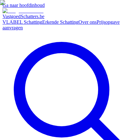
Ga naar hoofdinhoud
VastgoedSchatters
.be
VLABEL Schatting
Erkende Schatting
Over ons
Prijsopgave
aanvragen