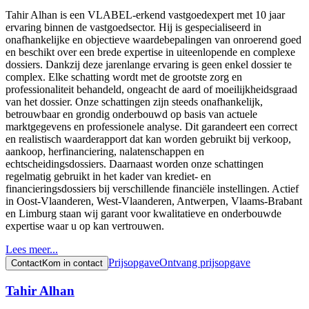
Tahir Alhan is een VLABEL-erkend vastgoedexpert met 10 jaar
ervaring binnen de vastgoedsector. Hij is gespecialiseerd in
onafhankelijke en objectieve waardebepalingen van onroerend goed
en beschikt over een brede expertise in uiteenlopende en complexe
dossiers. Dankzij deze jarenlange ervaring is geen enkel dossier te
complex. Elke schatting wordt met de grootste zorg en
professionaliteit behandeld, ongeacht de aard of moeilijkheidsgraad
van het dossier. Onze schattingen zijn steeds onafhankelijk,
betrouwbaar en grondig onderbouwd op basis van actuele
marktgegevens en professionele analyse. Dit garandeert een correct
en realistisch waarderapport dat kan worden gebruikt bij verkoop,
aankoop, herfinanciering, nalatenschappen en
echtscheidingsdossiers. Daarnaast worden onze schattingen
regelmatig gebruikt in het kader van krediet- en
financieringsdossiers bij verschillende financiële instellingen. Actief
in Oost-Vlaanderen, West-Vlaanderen, Antwerpen, Vlaams-Brabant
en Limburg staan wij garant voor kwalitatieve en onderbouwde
expertise waar u op kan vertrouwen.
Lees meer...
Prijsopgave
Ontvang prijsopgave
Contact
Kom in contact
Tahir Alhan