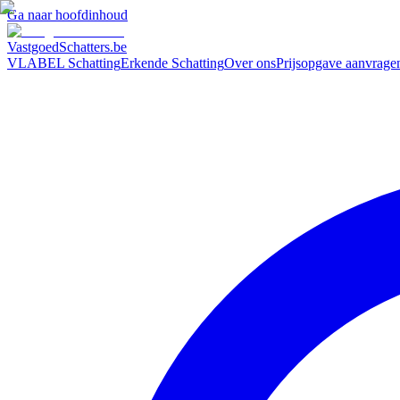
Ga naar hoofdinhoud
VastgoedSchatters
.be
VLABEL Schatting
Erkende Schatting
Over ons
Prijsopgave aanvrage