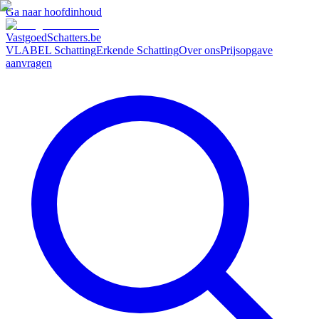
Ga naar hoofdinhoud
VastgoedSchatters
.be
VLABEL Schatting
Erkende Schatting
Over ons
Prijsopgave
aanvragen