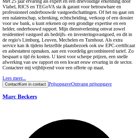
Met 25 jaar ervaring als expert en een drievoudige erkenning door
Vlabel, RICS en TEGoVA sta ik garant voor betrouwbare en
professioneel onderbouwde vastgoedschattingen. Of het nu gaat om
een nalatenschap, schenking, echtscheiding, verkoop of een dossier
voor uw bank, u kunt rekenen op een grondige expertise en een
helder, onderbouwd rapport. Mijn dienstverlening omvat zowel
residentieel vastgoed als bedrijfs- en investeringsvastgoed, en dit in
de regio's Limburg, Leuven, Mechelen en Turnhout. Als extra
service kan ik tijdens hetzelfde plaatsbezoek ook uw EPC-certificaat
en asbestattest opmaken, aan een voordelig gecombineerd tarief. Zo
bespaart u tijd én kosten. U kiest voor scherpe prijzen, een snelle
afwerking van uw rapport en een kwart eeuw ervaring in de sector.
Contacteer mij vrijblijvend voor een offerte op maat.
Lees meer...
Prijsopgave
Ontvang prijsopgave
Contact
Kom in contact
Marc Beckers