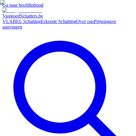
Ga naar hoofdinhoud
VastgoedSchatters
.be
VLABEL Schatting
Erkende Schatting
Over ons
Prijsopgave
aanvragen