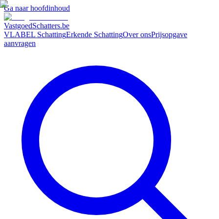
Ga naar hoofdinhoud
VastgoedSchatters
.be
VLABEL Schatting
Erkende Schatting
Over ons
Prijsopgave
aanvragen