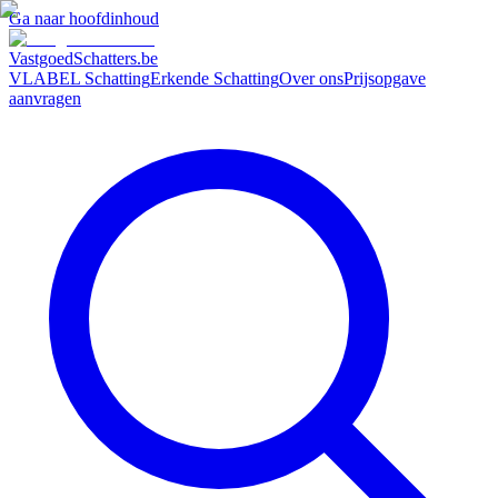
Ga naar hoofdinhoud
VastgoedSchatters
.be
VLABEL Schatting
Erkende Schatting
Over ons
Prijsopgave
aanvragen