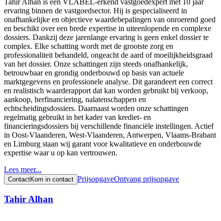
Tahir Alhan is een VLABEL-erkend vastgoedexpert met 10 jaar
ervaring binnen de vastgoedsector. Hij is gespecialiseerd in
onafhankelijke en objectieve waardebepalingen van onroerend goed
en beschikt over een brede expertise in uiteenlopende en complexe
dossiers. Dankzij deze jarenlange ervaring is geen enkel dossier te
complex. Elke schatting wordt met de grootste zorg en
professionaliteit behandeld, ongeacht de aard of moeilijkheidsgraad
van het dossier. Onze schattingen zijn steeds onafhankelijk,
betrouwbaar en grondig onderbouwd op basis van actuele
marktgegevens en professionele analyse. Dit garandeert een correct
en realistisch waarderapport dat kan worden gebruikt bij verkoop,
aankoop, herfinanciering, nalatenschappen en
echtscheidingsdossiers. Daarnaast worden onze schattingen
regelmatig gebruikt in het kader van krediet- en
financieringsdossiers bij verschillende financiële instellingen. Actief
in Oost-Vlaanderen, West-Vlaanderen, Antwerpen, Vlaams-Brabant
en Limburg staan wij garant voor kwalitatieve en onderbouwde
expertise waar u op kan vertrouwen.
Lees meer...
Prijsopgave
Ontvang prijsopgave
Contact
Kom in contact
Tahir Alhan