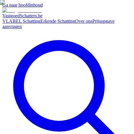
Ga naar hoofdinhoud
VastgoedSchatters
.be
VLABEL Schatting
Erkende Schatting
Over ons
Prijsopgave
aanvragen