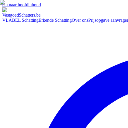
Ga naar hoofdinhoud
VastgoedSchatters
.be
VLABEL Schatting
Erkende Schatting
Over ons
Prijsopgave aanvrage