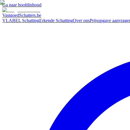
Ga naar hoofdinhoud
VastgoedSchatters
.be
VLABEL Schatting
Erkende Schatting
Over ons
Prijsopgave aanvrage