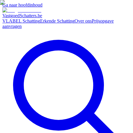
Ga naar hoofdinhoud
VastgoedSchatters
.be
VLABEL Schatting
Erkende Schatting
Over ons
Prijsopgave
aanvragen