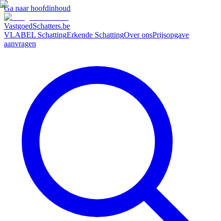
Ga naar hoofdinhoud
VastgoedSchatters
.be
VLABEL Schatting
Erkende Schatting
Over ons
Prijsopgave
aanvragen