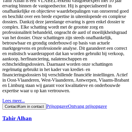
Tahir Alhan is een VLABEL-erkend vastgoedexpert met 10 jaar
ervaring binnen de vastgoedsector. Hij is gespecialiseerd in
onafhankelijke en objectieve waardebepalingen van onroerend goed
en beschikt over een brede expertise in uiteenlopende en complexe
dossiers. Dankzij deze jarenlange ervaring is geen enkel dossier te
complex. Elke schatting wordt met de grootste zorg en
professionaliteit behandeld, ongeacht de aard of moeilijkheidsgraad
van het dossier. Onze schattingen zijn steeds onafhankelijk,
betrouwbaar en grondig onderbouwd op basis van actuele
marktgegevens en professionele analyse. Dit garandeert een correct
en realistisch waarderapport dat kan worden gebruikt bij verkoop,
aankoop, herfinanciering, nalatenschappen en
echtscheidingsdossiers. Daarnaast worden onze schattingen
regelmatig gebruikt in het kader van krediet- en
financieringsdossiers bij verschillende financiële instellingen. Actief
in Oost-Vlaanderen, West-Vlaanderen, Antwerpen, Vlaams-Brabant
en Limburg staan wij garant voor kwalitatieve en onderbouwde
expertise waar u op kan vertrouwen.
Lees meer...
Prijsopgave
Ontvang prijsopgave
Contact
Kom in contact
Tahir Alhan