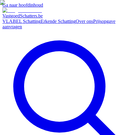
Ga naar hoofdinhoud
VastgoedSchatters
.be
VLABEL Schatting
Erkende Schatting
Over ons
Prijsopgave
aanvragen