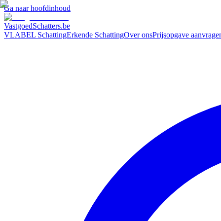
Ga naar hoofdinhoud
VastgoedSchatters
.be
VLABEL Schatting
Erkende Schatting
Over ons
Prijsopgave aanvrage